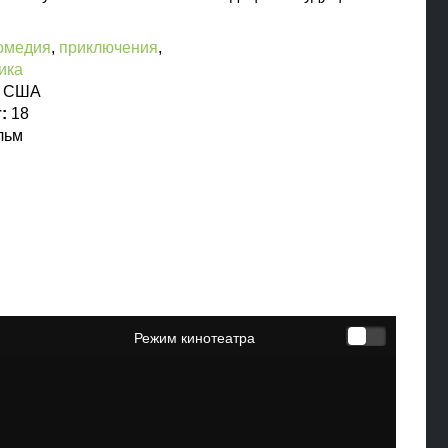
омедия
,
приключения
,
ика
:
США
т:
18
льм