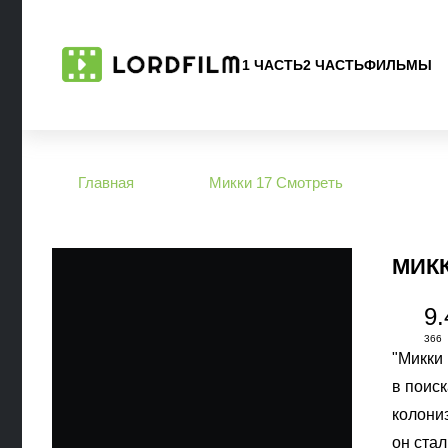
1 ЧАСТЬ
2 ЧАСТЬ
ФИЛЬМЫ
Главная
Микки 17 Смотреть
МИКК
9.
366
"Микки
в поис
колони
он ста