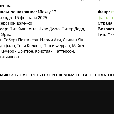
чества.
нальное название:
Mickey 17
Жанр:
к
выхода:
15 февраля 2025
фантаст
сер:
Пон Джун-хо
Страна
сер:
Пит Кьяппетта, Чхве Ду-хо, Питер Додд,
Возрас
 Эрман
Тип:
Фи
ы:
Роберт Паттинсон, Наоми Аки, Стивен Ян,
уффало, Тони Коллетт, Пэтси Ферран, Майкл
 Кэмерон Бриттон, Кристиан Паттерсон,
Хатчинсон
МИККИ 17 СМОТРЕТЬ В ХОРОШЕМ КАЧЕСТВЕ БЕСПЛАТНО