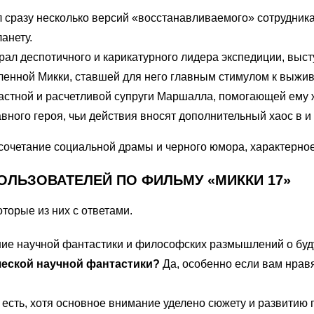
сразу несколько версий «восстанавливаемого» сотрудника
анету.
ал деспотичного и карикатурного лидера экспедиции, выс
нной Микки, ставшей для него главным стимулом к выживан
астной и расчетливой супруги Маршалла, помогающей ему ж
вного героя, чьи действия вносят дополнительный хаос в и 
очетание социальной драмы и черного юмора, характерное
ОЛЬЗОВАТЕЛЕЙ ПО ФИЛЬМУ «МИККИ 17»
торые из них с ответами.
ние научной фантастики и философских размышлений о буд
еской научной фантастики?
Да, особенно если вам нрав
 есть, хотя основное внимание уделено сюжету и развитию