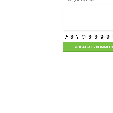
🙂
😁
🤣
🙃
😊
😍
😐
😡
ДОБАВИТЬ КОММЕН