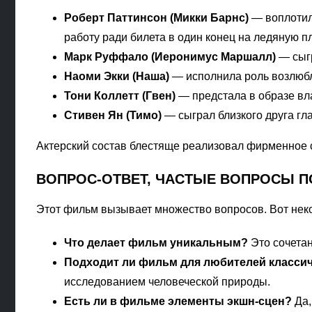
Роберт Паттинсон (Микки Барнс)
— воплотил 
работу ради билета в один конец на ледяную пл
Марк Руффало (Иеронимус Маршалл)
— сыгр
Наоми Экки (Наша)
— исполнила роль возлюбле
Тони Коллетт (Гвен)
— предстала в образе вл
Стивен Ян (Тимо)
— сыграл близкого друга гла
Актерский состав блестяще реализовал фирменное с
ВОПРОС-ОТВЕТ, ЧАСТЫЕ ВОПРОСЫ П
Этот фильм вызывает множество вопросов. Вот неко
Что делает фильм уникальным?
Это сочета
Подходит ли фильм для любителей классич
исследованием человеческой природы.
Есть ли в фильме элементы экшн-сцен?
Да,