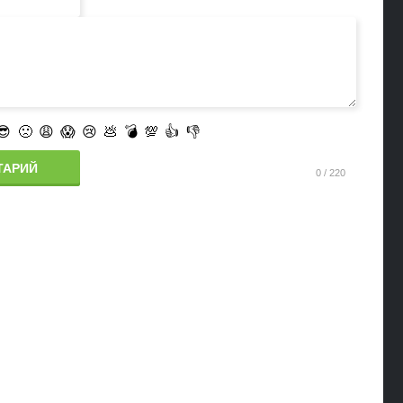
😎
🙁
😩
😱
😢
💩
💣
💯
👍
👎
ТАРИЙ