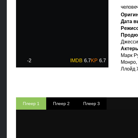
челове
Ориги
Дата 
Режис
Продю
Джесси
Актер
Марк Р
-2
6.7
6.7
Монро,
Ллойд 
Плеер 1
Плеер 2
Плеер 3