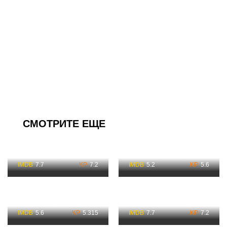
СМОТРИТЕ ЕЩЕ
Убийца 1 Часть
Смотреть
Клинер Смотреть
7.7
7.2
5.2
5.6
Капитан Америка:
Убийца по Порядку Все
Новый мир Смотреть
Части 1, 2 Смотреть
5.6
5.315
7.7
7.2