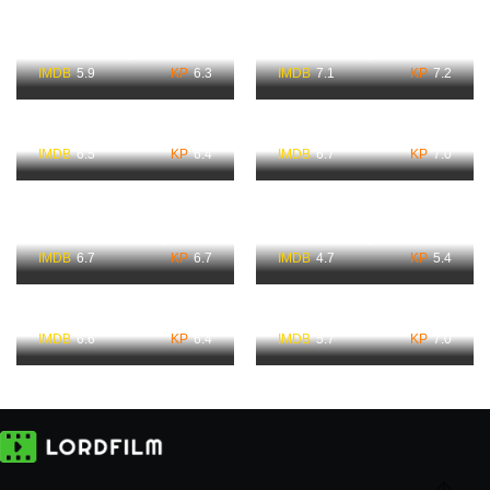
Электрический штат
Убийца 2 Часть
Смотреть
Смотреть
5.9
6.3
7.1
7.2
Новокаин Смотреть
Ущелье Смотреть
6.5
6.4
6.7
7.0
В потерянных землях
Микки 17 Смотреть
Смотреть
6.7
6.7
4.7
5.4
Байкеры Смотреть
Мастер Смотреть
6.6
6.4
5.7
7.0